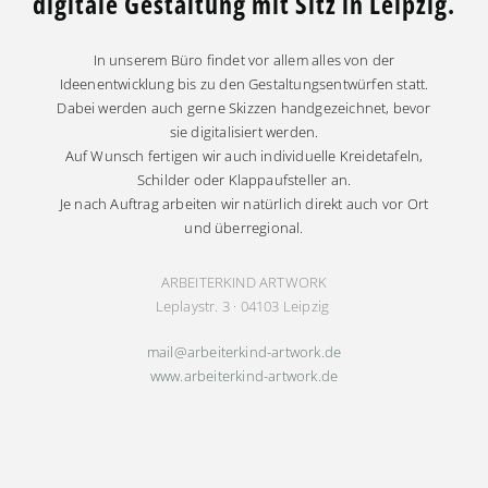
digitale Gestaltung mit Sitz in Leipzig.
In unserem Büro findet vor allem alles von der
Ideenentwicklung bis zu den Gestaltungsentwürfen statt.
Dabei werden auch gerne Skizzen handgezeichnet, bevor
sie digitalisiert werden.
Auf Wunsch fertigen wir auch individuelle Kreidetafeln,
Schilder oder Klappaufsteller an.
Je nach Auftrag arbeiten wir natürlich direkt auch vor Ort
und überregional.
ARBEITERKIND ARTWORK
Leplaystr. 3 · 04103 Leipzig
mail@arbeiterkind-artwork.de
www.arbeiterkind-artwork.de